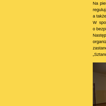
Na pie
regulu
a takż
W spot
o bezp
Następ
organi
zastan
„Sztand