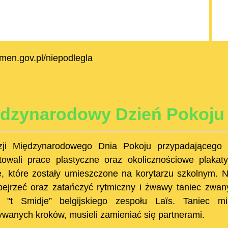
/men.gov.pl/niepodlegla
dzynarodowy Dzień Pokoju
zji Międzynarodowego Dnia Pokoju przypadającego 
towali prace plastyczne oraz okolicznościowe plaka
e, które zostały umieszczone na korytarzu szkolnym. 
bejrzeć oraz zatańczyć rytmiczny i żwawy taniec zwany
u "t Smidje” belgijskiego zespołu Laïs. Taniec m
wanych kroków, musieli zamieniać się partnerami.