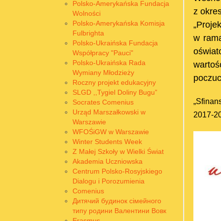
Polsko-Amerykańska Fundacja
z okres
Wolności
Polsko-Amerykańska Komisja
„Proje
Fulbrighta
w rama
Polsko-Ukraińska Fundacja
oświat
Współpracy "Pauci"
Polsko-Ukraińska Rada
wartoś
Wymiany Młodzieży
poczuc
Roczny projekt edukacyjny
SLGD ,,Tygiel Doliny Bugu”
„Sfina
Socrates Comenius
Urząd Marszałkowski w
2017-20
Warszawie
WFOŚiGW w Warszawie
Winter Students Week
Z Małej Szkoły w Wielki Świat
Akademia Uczniowska
Centrum Polsko-Rosyjskiego
Dialogu i Porozumienia
Comenius
Дитячий будинок сімейного
типу родини Валентини Вовк
Erasmus