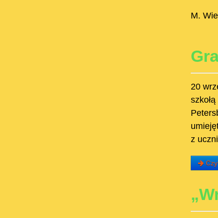
M. Wie
Gra
20 wrz
szkołą
Peters
umieję
z uczn
Czyt
„Wr