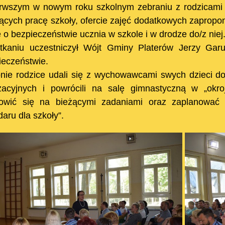
rwszym w nowym roku szkolnym zebraniu z rodzicami 
jących pracę szkoły, ofercie zajęć dodatkowych zaprop
e o bezpieczeństwie ucznia w szkole i w drodze do/z niej
kaniu uczestniczył Wójt Gminy Platerów Jerzy Garuc
ieczeństwie.
nie rodzice udali się z wychowawcami swych dzieci d
zacyjnych i powrócili na salę gimnastyczną w „okr
owić się na bieżącymi zadaniami oraz zaplanować 
aru dla szkoły”.