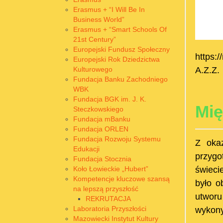
Erasmus + “I Will Be In
Business World”
Erasmus + “Smart Schools Of
21st Century”
Europejski Fundusz Społeczny
https:/
Europejski Rok Dziedzictwa
Kulturowego
A.Z.Z.
Fundacja Banku Zachodniego
WBK
Fundacja BGK im. J. K.
Mię
Steczkowskiego
Fundacja mBanku
Fundacja ORLEN
Fundacja Rozwoju Systemu
Z oka
Edukacji
przygo
Fundacja Stocznia
Koło Łowieckie „Hubert”
świeci
Kompetencje kluczowe szansą
było o
na lepszą przyszłość
utwor
REKRUTACJA
Laboratoria Przyszłości
wykony
Mazowiecki Instytut Kultury