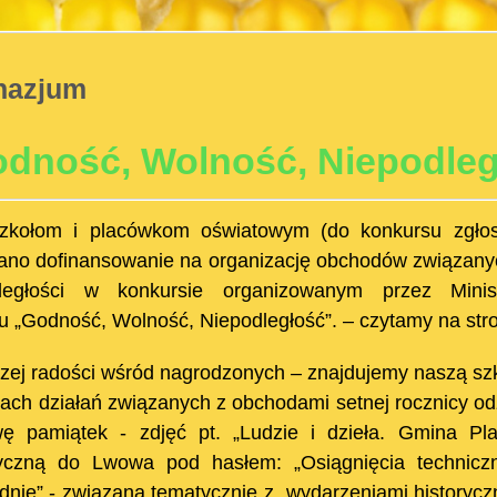
nazjum
dność, Wolność, Niepodleg
zkołom i placówkom oświatowym (do konkursu zgłos
ano dofinansowanie na organizację obchodów związanyc
dległości w konkursie organizowanym przez Min
tu „Godność, Wolność, Niepodległość”. – czytamy na str
zej radości wśród nagrodzonych – znajdujemy naszą szk
ach działań związanych z obchodami setnej rocznicy od
ę pamiątek - zdjęć pt. „Ludzie i dzieła. Gmina Pl
tyczną do Lwowa pod hasłem: „Osiągnięcia techniczn
nie” - związaną tematycznie z wydarzeniami historyczn