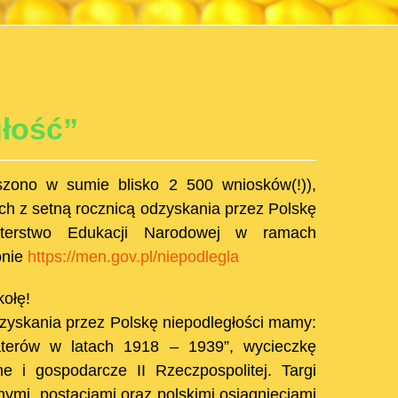
łość”
zono w sumie blisko 2 500 wniosków(!)),
h z setną rocznicą odzyskania przez Polskę
isterstwo Edukacji Narodowej w ramach
onie
https://men.gov.pl/niepodlegla
ołę!
zyskania przez Polskę niepodległości mamy:
aterów w latach 1918 – 1939”, wycieczkę
e i gospodarcze II Rzeczpospolitej. Targi
ymi, postaciami oraz polskimi osiągnięciami