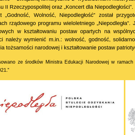
u II Rzeczypospolitej oraz „Koncert dla Niepodległości”.
kt „Godność, Wolność, Niepodległość” został przygo
ch rządowego programu wieloletniego „Niepodległa”. J
owych w kształtowaniu postaw opartych na wspólnyc
ci należy wymienić m.in.: wolność, godność, solidarn
ia tożsamości narodowej i kształtowanie postaw patrioty
nsowano ze środków Ministra Edukacji Narodowej w ramac
21.”