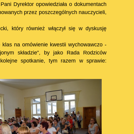
Pani Dyrektor opowiedziała o dokumentach
onowanych przez poszczególnych nauczycieli,
.
ki, który również włączył się w dyskusję
o klas na omówienie kwestii wychowawczo -
ojonym składzie”, by jako Rada Rodziców
kolejne spotkanie, tym razem w sprawie: