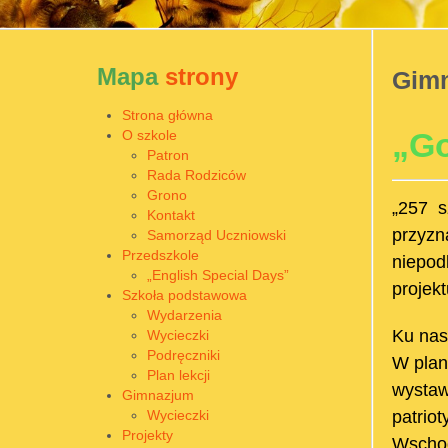
Mapa
strony
Gim
Strona główna
„Go
O szkole
Patron
Rada Rodziców
Grono
„257 s
Kontakt
przyzn
Samorząd Uczniowski
Przedszkole
niepo
„English Special Days”
projek
Szkoła podstawowa
Wydarzenia
Ku nas
Wycieczki
Podręczniki
W plan
Plan lekcji
wystaw
Gimnazjum
Wycieczki
patrio
Projekty
Wschod