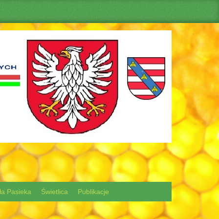
ła Pasieka
Świetlica
Publikacje