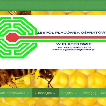
koła podstawowa
Gimnazjum
Projekty
Pedagog
Ma