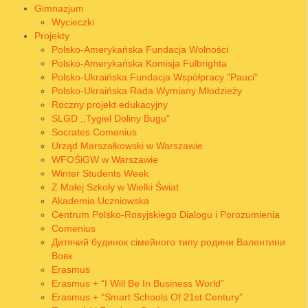
Gimnazjum
Wycieczki
Projekty
Polsko-Amerykańska Fundacja Wolności
Polsko-Amerykańska Komisja Fulbrighta
Polsko-Ukraińska Fundacja Współpracy "Pauci"
Polsko-Ukraińska Rada Wymiany Młodzieży
Roczny projekt edukacyjny
SLGD ,,Tygiel Doliny Bugu”
Socrates Comenius
Urząd Marszałkowski w Warszawie
WFOŚiGW w Warszawie
Winter Students Week
Z Małej Szkoły w Wielki Świat
Akademia Uczniowska
Centrum Polsko-Rosyjskiego Dialogu i Porozumienia
Comenius
Дитячий будинок сімейного типу родини Валентини
Вовк
Erasmus
Erasmus + “I Will Be In Business World”
Erasmus + “Smart Schools Of 21st Century”