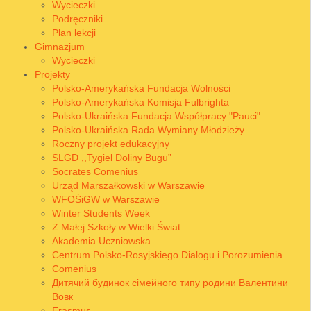
Wycieczki
Podręczniki
Plan lekcji
Gimnazjum
Wycieczki
Projekty
Polsko-Amerykańska Fundacja Wolności
Polsko-Amerykańska Komisja Fulbrighta
Polsko-Ukraińska Fundacja Współpracy "Pauci"
Polsko-Ukraińska Rada Wymiany Młodzieży
Roczny projekt edukacyjny
SLGD ,,Tygiel Doliny Bugu”
Socrates Comenius
Urząd Marszałkowski w Warszawie
WFOŚiGW w Warszawie
Winter Students Week
Z Małej Szkoły w Wielki Świat
Akademia Uczniowska
Centrum Polsko-Rosyjskiego Dialogu i Porozumienia
Comenius
Дитячий будинок сімейного типу родини Валентини
Вовк
Erasmus