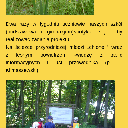
Dwa razy w tygodniu uczniowie naszych szkół
(podstawowa i gimnazjum)spotykali się , by
realizować zadania projektu.
Na ścieżce przyrodniczej młodzi „chłonęli” wraz
z leśnym powietrzem -wiedzę z tablic
informacyjnych i ust przewodnika (p. F.
Klimaszewski).