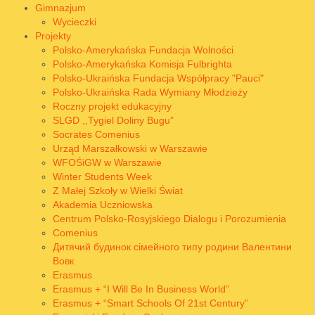
Gimnazjum
Wycieczki
Projekty
Polsko-Amerykańska Fundacja Wolności
Polsko-Amerykańska Komisja Fulbrighta
Polsko-Ukraińska Fundacja Współpracy "Pauci"
Polsko-Ukraińska Rada Wymiany Młodzieży
Roczny projekt edukacyjny
SLGD ,,Tygiel Doliny Bugu”
Socrates Comenius
Urząd Marszałkowski w Warszawie
WFOŚiGW w Warszawie
Winter Students Week
Z Małej Szkoły w Wielki Świat
Akademia Uczniowska
Centrum Polsko-Rosyjskiego Dialogu i Porozumienia
Comenius
Дитячий будинок сімейного типу родини Валентини
Вовк
Erasmus
Erasmus + “I Will Be In Business World”
Erasmus + “Smart Schools Of 21st Century”