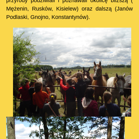
przyrody podziwiali i poznawali okolicę bliższą (
Mężenin, Rusków, Kisielew)
oraz dalszą (Janów
Podlaski, Gnojno, Konstantynów).