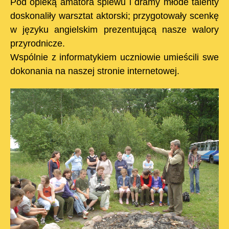
Pod opieką amatora śpiewu i dramy młode talenty
doskonaliły warsztat aktorski; przygotowały scenkę
w języku angielskim prezentującą nasze walory
przyrodnicze.
Wspólnie z informatykiem uczniowie umieścili swe
dokonania na naszej stronie internetowej.