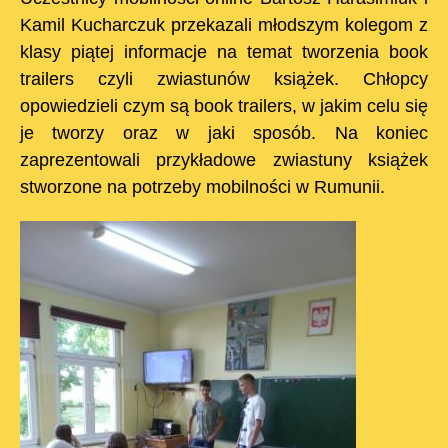
Kamil Kucharczuk przekazali młodszym kolegom z
klasy piątej informacje na temat tworzenia book
trailers czyli zwiastunów książek. Chłopcy
opowiedzieli czym są book trailers, w jakim celu się
je tworzy oraz w jaki sposób. Na koniec
zaprezentowali przykładowe zwiastuny książek
stworzone na potrzeby mobilności w Rumunii.