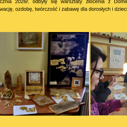
cznia 2026r. odbyły się warsztaty złocenia z Dom
wację, ozdobę, twórczość i zabawę dla dorosłych i dzieci