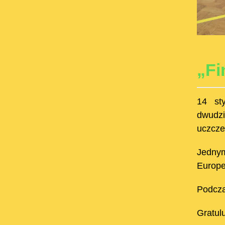
„Fi
14 st
dwudz
uczcze
Jedny
Europej
Podcza
Gratul