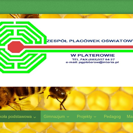
koła podstawowa
Gimnazjum
Projekty
Pedagog
Ma