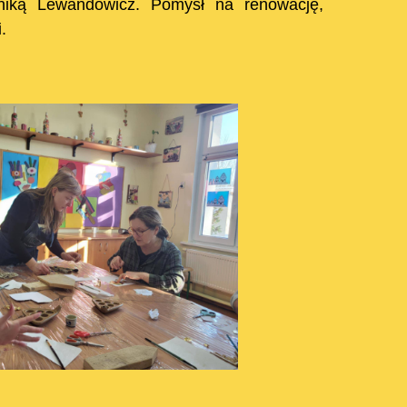
iniką Lewandowicz. Pomysł na renowację,
.