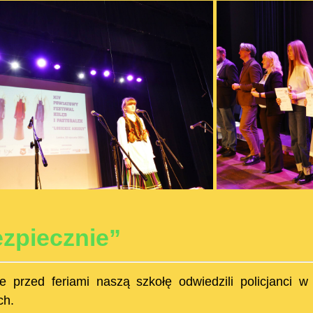
zpiecznie”
e przed feriami naszą szkołę odwiedzili policjanc
ch.