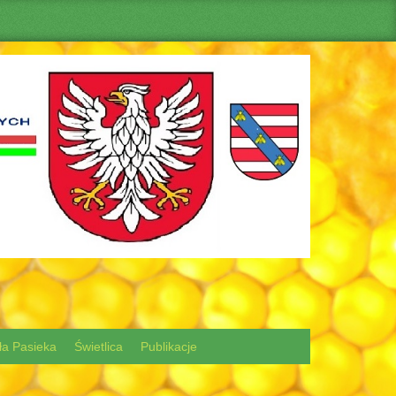
ła Pasieka
Świetlica
Publikacje