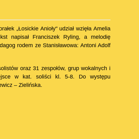
ałek „Łosickie Anioły" udział wzięła Amelia
st napisał Franciszek Ryling, a melodię
dagog rodem ze Stanisławowa: Antoni Adolf
olistów oraz 31 zespołów, grup wokalnych i
ejsce w kat. soliści kl. 5-8. Do występu
wicz – Zielińska.