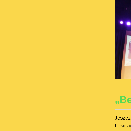
„Be
Jeszcz
Łosica