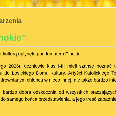
rzenia
nokio”
z kulturą upłynęła pod tematem Pinokia.
ego 2026r. uczniowie klas I-III mieli szansę poznać t
u do Łosickiego Domu Kultury. Artyści Katolickiego T
drewnianym chłopcu w nieco innej, ale także bardzo inte
o bardzo dobra odskocznia od wszystkich otaczającyc
 do samego końca przedstawienia, a jego treść zapadni