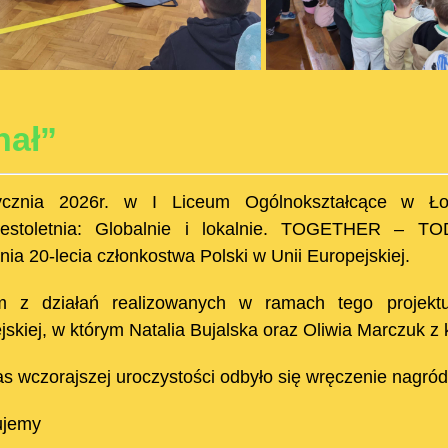
nał”
ycznia 2026r. w I Liceum Ogólnokształcące w Łosi
iestoletnia: Globalnie i lokalnie. TOGETHER –
nia 20-lecia członkostwa Polski w Unii Europejskiej.
m z działań realizowanych w ramach tego projekt
skiej, w którym Natalia Bujalska oraz Oliwia Marczuk z k
s wczorajszej uroczystości odbyło się wręczenie nagród
ujemy