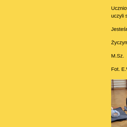
Ucznio
uczyli 
Jesteś
Życzym
M.Sz.
Fot. E