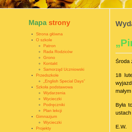
Mapa
strony
Wyda
Strona główna
„Pi
O szkole
Patron
Rada Rodziców
Grono
Środa 
Kontakt
Samorząd Uczniowski
18 lut
Przedszkole
„English Special Days”
wyjazd
Szkoła podstawowa
małym 
Wydarzenia
Wycieczki
Była t
Podręczniki
Plan lekcji
ustach
Gimnazjum
Wycieczki
E.W.
Projekty