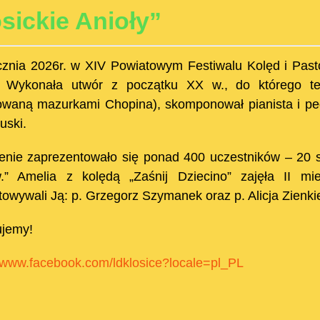
sickie Anioły”
cznia 2026r. w XIV Powiatowym Festiwalu Kolęd i Pastor
 Wykonała utwór z początku XX w., do którego tek
rowaną mazurkami Chopina), skomponował pianista i pe
uski.
enie zaprezentowało się ponad 400 uczestników – 20 s
.” Amelia z kolędą „Zaśnij Dziecino” zajęła II mi
towywali Ją: p. Grzegorz Szymanek oraz p. Alicja Zienkie
ujemy!
//www.facebook.com/ldklosice?locale=pl_PL