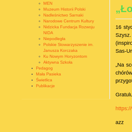
MEN
„Ło
Muzeum Historii Polski
Nadleśnictwo Sarnaki
Narodowe Centrum Kultury
16 sty
Nidzicka Fundacja Rozwoju
NIDA
Szysz.
Niepodległa
(inspi
Polskie Stowarzyszenie im.
Janusza Korczaka
Sas-Ur
Ku Nowym Horyzontom
Aktywna Szkoła
„Na sc
Pedagog
chórów
Mała Pasieka
Świetlica
przygo
Publikacje
Gratul
https:
azz