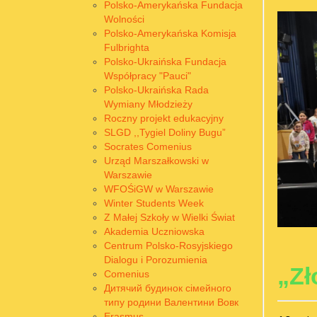
Polsko-Amerykańska Fundacja
Wolności
Polsko-Amerykańska Komisja
Fulbrighta
Polsko-Ukraińska Fundacja
Współpracy "Pauci"
Polsko-Ukraińska Rada
Wymiany Młodzieży
Roczny projekt edukacyjny
SLGD ,,Tygiel Doliny Bugu”
Socrates Comenius
Urząd Marszałkowski w
Warszawie
WFOŚiGW w Warszawie
Winter Students Week
Z Małej Szkoły w Wielki Świat
Akademia Uczniowska
Centrum Polsko-Rosyjskiego
Dialogu i Porozumienia
„Zł
Comenius
Дитячий будинок сімейного
типу родини Валентини Вовк
Erasmus