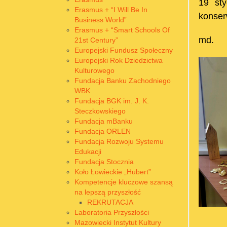
19 sty
Erasmus + “I Will Be In
konser
Business World”
Erasmus + “Smart Schools Of
md.
21st Century”
Europejski Fundusz Społeczny
Europejski Rok Dziedzictwa
Kulturowego
Fundacja Banku Zachodniego
WBK
Fundacja BGK im. J. K.
Steczkowskiego
Fundacja mBanku
Fundacja ORLEN
Fundacja Rozwoju Systemu
Edukacji
Fundacja Stocznia
Koło Łowieckie „Hubert”
Kompetencje kluczowe szansą
na lepszą przyszłość
REKRUTACJA
Laboratoria Przyszłości
Mazowiecki Instytut Kultury