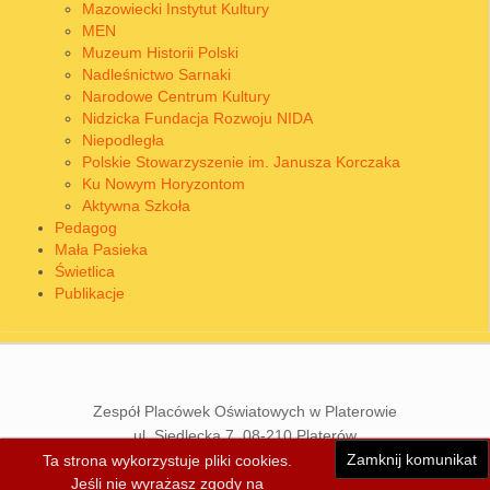
Mazowiecki Instytut Kultury
MEN
Muzeum Historii Polski
Nadleśnictwo Sarnaki
Narodowe Centrum Kultury
Nidzicka Fundacja Rozwoju NIDA
Niepodległa
Polskie Stowarzyszenie im. Janusza Korczaka
Ku Nowym Horyzontom
Aktywna Szkoła
Pedagog
Mała Pasieka
Świetlica
Publikacje
Zespół Placówek Oświatowych w Platerowie
ul. Siedlecka 7, 08-210 Platerów
powiat łosicki, woj. mazowieckie
Zamknij komunikat
Ta strona wykorzystuje pliki cookies.
tel./fax 83 357 84 27
Jeśli nie wyrażasz zgody na