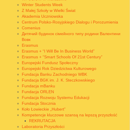
Winter Students Week
Z Małej Szkoły w Wielki Świat
Akademia Uczniowska
Centrum Polsko-Rosyjskiego Dialogu i Porozumienia
Comenius
Дитячий будинок сімейного типу родини Валентини
Вовк
Erasmus
Erasmus + “I Will Be In Business World”
Erasmus + “Smart Schools Of 21st Century”
Europejski Fundusz Społeczny
Europejski Rok Dziedzictwa Kulturowego
Fundacja Banku Zachodniego WBK
Fundacja BGK im. J. K. Steczkowskiego
Fundacja mBanku
Fundacja ORLEN
Fundacja Rozwoju Systemu Edukacji
Fundacja Stocznia
Koło Łowieckie „Hubert”
Kompetencje kluczowe szansą na lepszą przyszłość
REKRUTACJA
Laboratoria Przyszłości