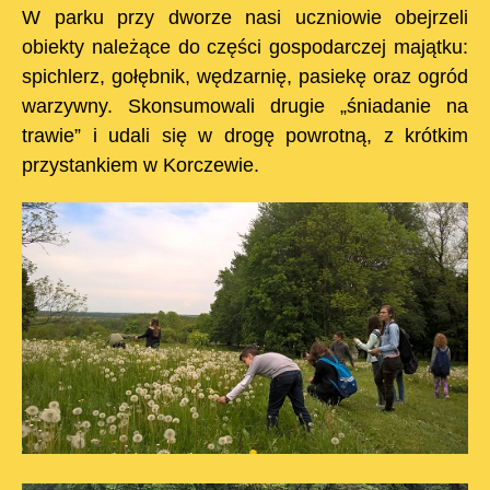
W parku przy dworze nasi uczniowie obejrzeli
obiekty należące do części gospodarczej majątku:
spichlerz, gołębnik, wędzarnię, pasiekę oraz ogród
warzywny. Skonsumowali drugie „śniadanie na
trawie” i udali się w drogę powrotną, z krótkim
przystankiem w Korczewie.