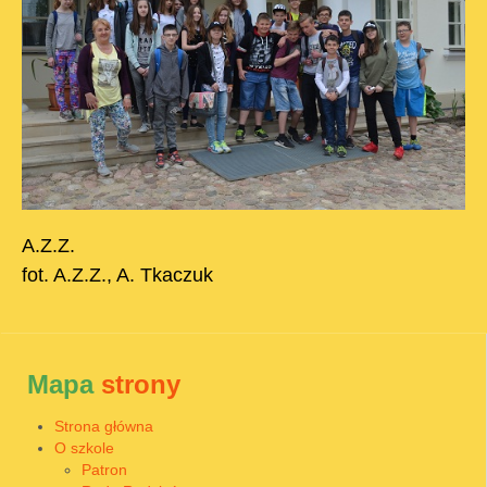
A.Z.Z.
fot. A.Z.Z., A. Tkaczuk
Mapa
strony
Strona główna
O szkole
Patron